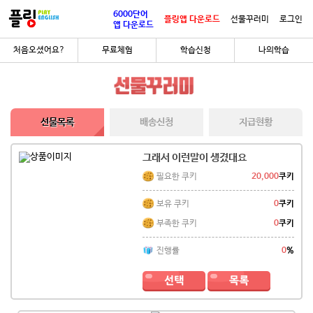
6000단어
플링앱 다운로드
선물꾸러미
로그인
앱 다운로드
처음오셨어요?
무료체험
학습신청
나의학습
선물목록
배송신청
지급현황
그래서 이런말이 생겼대요
필요한 쿠키
20,000
쿠키
보유 쿠키
0
쿠키
부족한 쿠키
0
쿠키
진행률
0
%